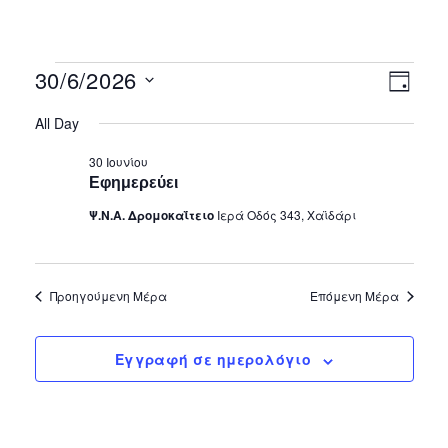
Vie
Eve
30/6/2026
Ημέρα
Vie
Select
Nav
All Day
date.
Nav
30 Ιουνίου
Εφημερεύει
Ψ.Ν.Α. Δρομοκαΐτειο
Ιερά Οδός 343, Χαϊδάρι
Προηγούμενη Μέρα
Επόμενη Μέρα
Εγγραφή σε ημερολόγιο