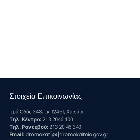
Στοιχεία Επικοινωνίας
Ιερά Οδός 343, τ.κ. 12461, Χαϊδάρι
Τηλ. Κέντρο:
213 2046 100
Τηλ. Ραντεβού:
213 20 46 340
Email:
dromokat[@]dromokaiteio.gov.gr