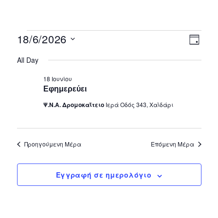
Vie
Eve
18/6/2026
Ημέρα
Vie
Select
Nav
All Day
date.
Nav
18 Ιουνίου
Εφημερεύει
Ψ.Ν.Α. Δρομοκαΐτειο
Ιερά Οδός 343, Χαϊδάρι
Προηγούμενη Μέρα
Επόμενη Μέρα
Εγγραφή σε ημερολόγιο