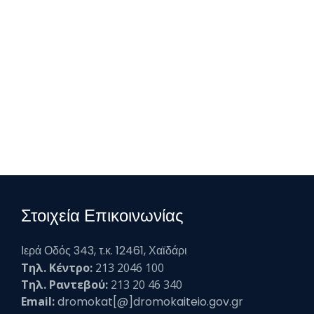
Στοιχεία Επικοινωνίας
Ιερά Οδός 343, τ.κ. 12461, Χαϊδάρι
Τηλ. Κέντρο:
213 2046 100
Τηλ. Ραντεβού:
213 20 46 340
Email:
dromokat[@]dromokaiteio.gov.gr