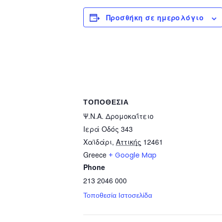
Προσθήκη σε ημερολόγιο
ΤΟΠΟΘΕΣΊΑ
Ψ.Ν.Α. Δρομοκαΐτειο
Ιερά Οδός 343
Χαϊδάρι
,
Αττικής
12461
Greece
+ Google Map
Phone
213 2046 000
Τοποθεσία Ιστοσελίδα