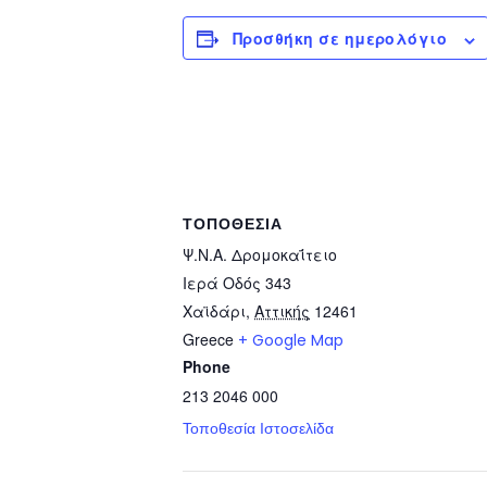
Προσθήκη σε ημερολόγιο
ΤΟΠΟΘΕΣΊΑ
Ψ.Ν.Α. Δρομοκαΐτειο
Ιερά Οδός 343
Χαϊδάρι
,
Αττικής
12461
Greece
+ Google Map
Phone
213 2046 000
Τοποθεσία Ιστοσελίδα