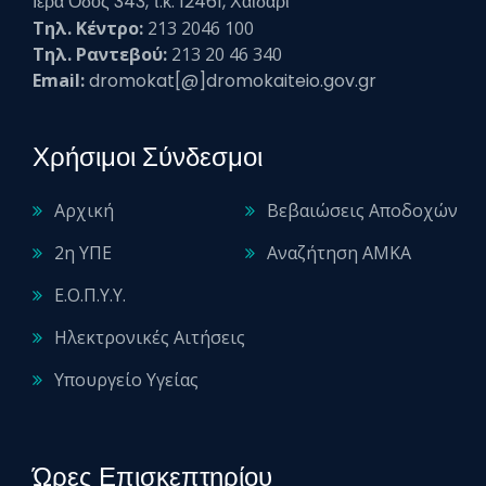
Ιερά Οδός 343, τ.κ. 12461, Χαϊδάρι
Τηλ. Κέντρο:
213 2046 100
Τηλ. Ραντεβού:
213 20 46 340
Email:
dromokat[@]dromokaiteio.gov.gr
Χρήσιμοι Σύνδεσμοι
Αρχική
Βεβαιώσεις Αποδοχών
2η ΥΠΕ
Αναζήτηση ΑΜΚΑ
Ε.Ο.Π.Υ.Υ.
Ηλεκτρονικές Αιτήσεις
Υπουργείο Υγείας
Ώρες Επισκεπτηρίου