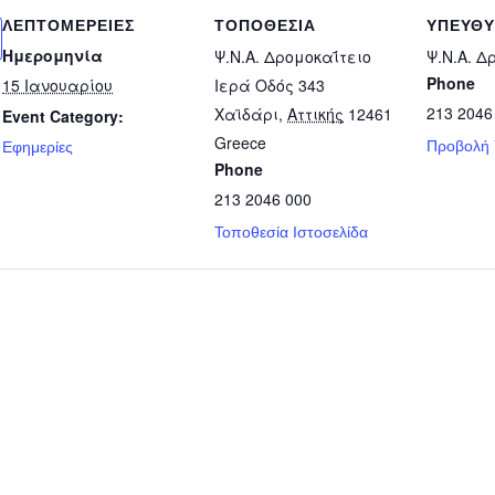
ΛΕΠΤΟΜΈΡΕΙΕΣ
ΤΟΠΟΘΕΣΊΑ
ΥΠΕΎΘ
Ημερομηνία
Ψ.Ν.Α. Δρομοκαΐτειο
Ψ.Ν.Α. Δ
Phone
15 Ιανουαρίου
Ιερά Οδός 343
213 2046
Χαϊδάρι
,
Αττικής
12461
Event Category:
Greece
Προβολή
Εφημερίες
Phone
213 2046 000
Τοποθεσία Ιστοσελίδα