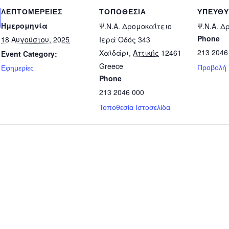
ΛΕΠΤΟΜΈΡΕΙΕΣ
ΤΟΠΟΘΕΣΊΑ
ΥΠΕΎΘ
Ημερομηνία
Ψ.Ν.Α. Δρομοκαΐτειο
Ψ.Ν.Α. Δ
Phone
18 Αυγούστου, 2025
Ιερά Οδός 343
213 2046
Χαϊδάρι
,
Αττικής
12461
Event Category:
Greece
Προβολή
Εφημερίες
Phone
213 2046 000
Τοποθεσία Ιστοσελίδα