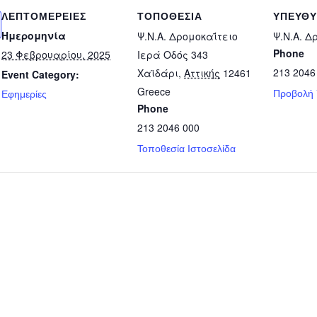
ΛΕΠΤΟΜΈΡΕΙΕΣ
ΤΟΠΟΘΕΣΊΑ
ΥΠΕΎΘ
Ημερομηνία
Ψ.Ν.Α. Δρομοκαΐτειο
Ψ.Ν.Α. Δ
Phone
23 Φεβρουαρίου, 2025
Ιερά Οδός 343
213 2046
Χαϊδάρι
,
Αττικής
12461
Event Category:
Greece
Προβολή
Εφημερίες
Phone
213 2046 000
Τοποθεσία Ιστοσελίδα