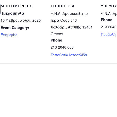
ΛΕΠΤΟΜΈΡΕΙΕΣ
ΤΟΠΟΘΕΣΊΑ
ΥΠΕΎΘ
Ημερομηνία
Ψ.Ν.Α. Δρομοκαΐτειο
Ψ.Ν.Α. Δ
Phone
10 Φεβρουαρίου, 2025
Ιερά Οδός 343
213 2046
Χαϊδάρι
,
Αττικής
12461
Event Category:
Greece
Προβολή
Εφημερίες
Phone
213 2046 000
Τοποθεσία Ιστοσελίδα