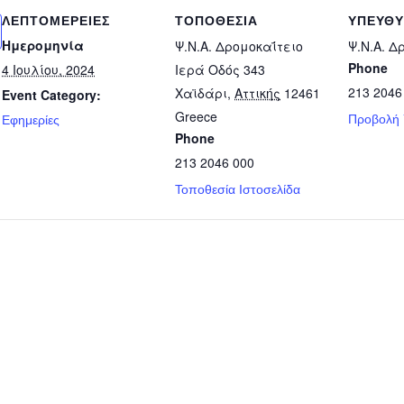
ΛΕΠΤΟΜΈΡΕΙΕΣ
ΤΟΠΟΘΕΣΊΑ
ΥΠΕΎΘ
Ημερομηνία
Ψ.Ν.Α. Δρομοκαΐτειο
Ψ.Ν.Α. Δ
Phone
4 Ιουλίου, 2024
Ιερά Οδός 343
213 2046
Χαϊδάρι
,
Αττικής
12461
Event Category:
Greece
Προβολή
Εφημερίες
Phone
213 2046 000
Τοποθεσία Ιστοσελίδα