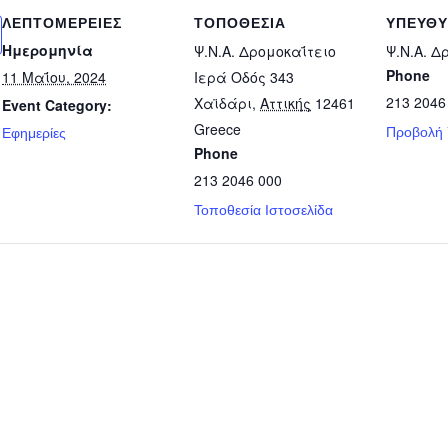
ΛΕΠΤΟΜΈΡΕΙΕΣ
ΤΟΠΟΘΕΣΊΑ
ΥΠΕΎΘ
Ημερομηνία
Ψ.Ν.Α. Δρομοκαΐτειο
Ψ.Ν.Α. Δ
Phone
11 Μαΐου, 2024
Ιερά Οδός 343
213 2046
Χαϊδάρι
,
Αττικής
12461
Event Category:
Greece
Προβολή
Εφημερίες
Phone
213 2046 000
Τοποθεσία Ιστοσελίδα