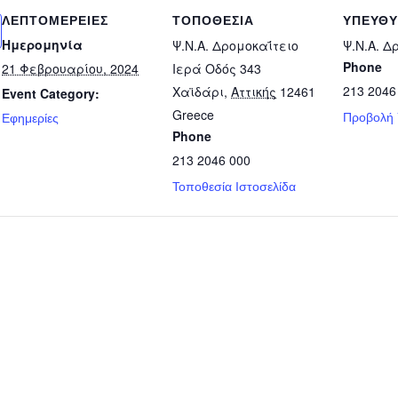
ΛΕΠΤΟΜΈΡΕΙΕΣ
ΤΟΠΟΘΕΣΊΑ
ΥΠΕΎΘ
Ημερομηνία
Ψ.Ν.Α. Δρομοκαΐτειο
Ψ.Ν.Α. Δ
Phone
21 Φεβρουαρίου, 2024
Ιερά Οδός 343
213 2046
Χαϊδάρι
,
Αττικής
12461
Event Category:
Greece
Προβολή
Εφημερίες
Phone
213 2046 000
Τοποθεσία Ιστοσελίδα