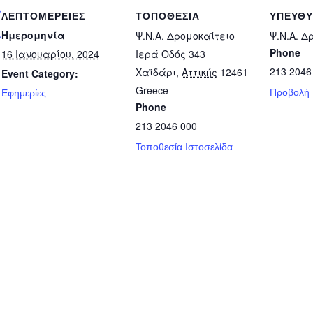
ΛΕΠΤΟΜΈΡΕΙΕΣ
ΤΟΠΟΘΕΣΊΑ
ΥΠΕΎΘ
Ημερομηνία
Ψ.Ν.Α. Δρομοκαΐτειο
Ψ.Ν.Α. Δ
Phone
16 Ιανουαρίου, 2024
Ιερά Οδός 343
213 2046
Χαϊδάρι
,
Αττικής
12461
Event Category:
Greece
Προβολή
Εφημερίες
Phone
213 2046 000
Τοποθεσία Ιστοσελίδα