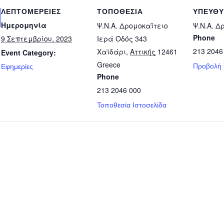
ΛΕΠΤΟΜΈΡΕΙΕΣ
ΤΟΠΟΘΕΣΊΑ
ΥΠΕΎΘ
Ημερομηνία
Ψ.Ν.Α. Δρομοκαΐτειο
Ψ.Ν.Α. Δ
Phone
9 Σεπτεμβρίου, 2023
Ιερά Οδός 343
213 2046
Χαϊδάρι
,
Αττικής
12461
Event Category:
Greece
Προβολή
Εφημερίες
Phone
213 2046 000
Τοποθεσία Ιστοσελίδα