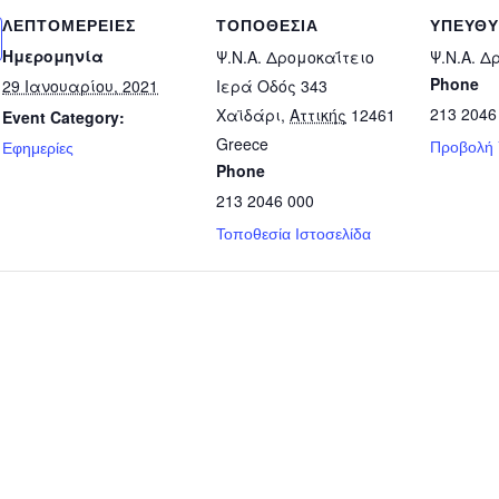
ΛΕΠΤΟΜΈΡΕΙΕΣ
ΤΟΠΟΘΕΣΊΑ
ΥΠΕΎΘ
Ημερομηνία
Ψ.Ν.Α. Δρομοκαΐτειο
Ψ.Ν.Α. Δ
Phone
29 Ιανουαρίου, 2021
Ιερά Οδός 343
213 2046
Χαϊδάρι
,
Αττικής
12461
Event Category:
Greece
Προβολή
Εφημερίες
Phone
213 2046 000
Τοποθεσία Ιστοσελίδα