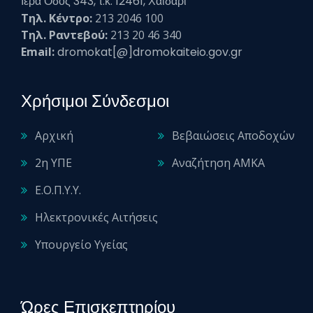
Ιερά Οδός 343, τ.κ. 12461, Χαϊδάρι
Τηλ. Κέντρο:
213 2046 100
Τηλ. Ραντεβού:
213 20 46 340
Email:
dromokat[@]dromokaiteio.gov.gr
Χρήσιμοι Σύνδεσμοι
Αρχική
Βεβαιώσεις Αποδοχών
2η ΥΠΕ
Αναζήτηση ΑΜΚΑ
Ε.Ο.Π.Υ.Υ.
Ηλεκτρονικές Αιτήσεις
Υπουργείο Υγείας
Ώρες Επισκεπτηρίου