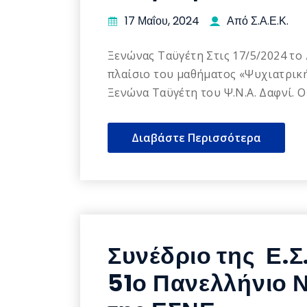
17 Μαΐου, 2024
Από Σ.Α.Ε.Κ.
Ξενώνας Ταϋγέτη Στις 17/5/2024 το
πλαίσιο του μαθήματος «Ψυχιατρική
Ξενώνα Ταϋγέτη του Ψ.Ν.Α. Δαφνί. Ο
Διαβάστε Περισσότερα
Συνέδριο της Ε.Σ
51ο Πανελλήνιο 