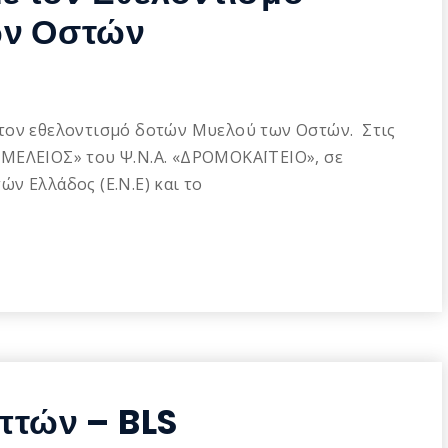
ων Οστών
τον εθελοντισμό δοτών Μυελού των Οστών. Στις
ΓΕΜΕΛΕΙΟΣ» του Ψ.Ν.Α. «ΔΡΟΜΟΚΑΪΤΕΙΟ», σε
ν Ελλάδος (Ε.Ν.Ε) και το
πτών – BLS