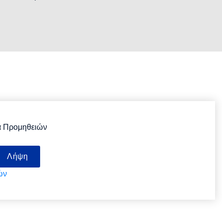
 Προμηθειών
Λήψη
ών