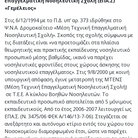
Επαγγελματική Νοσηλευτική Σχολή (ΕΠΑ.Σ)
«Γεμέλειος»
Στις 6/12/1994 με το Π.Δ. υπ’ αρ. 373 ιδρύθηκε στο
Ψ.Ν.Α. Δρομοκαΐτειο «Μέση Τεχνική Επαγγελματική
Νοσηλευτική Σχολή». Σκοπός της σχολής σύμφωνα με
τις διατάξεις είναι «να προετοιμάζει στα πλαίσια
θεωρητικής και πρακτικής εκπαίδευσης νοσηλευτικό
προσωπικό μέσης βαθμίδας, ικανό να παρέχει
νοσηλευτικές φροντίδες στους χώρους άσκησης του
νοσηλευτικού επαγγέλματος». Στις 9/8/2000 με κοινή
υπουργική απόφαση, έγινε μετατροπή της ΜΤΕΝΣ
(Μέση Τεχνική Επαγγελματική Νοσηλευτική Σχολή)
σε Τ.Ε.Ε. Α΄ κύκλου Βοηθών Νοσηλευτών. Το
εκπαιδευτικό προσωπικό αποτελείται από 5 μόνιμους
εκπαιδευτικούς. Από το έτος 2006-2007 λειτουργεί ως
ΕΠΑ.Σ. (Ν. 3475/06 ΦΕΚ Α/146/13-7-06). Στεγάζεται σε
ανεξάρτητο και αυτόνομο κτίριο εντός του χώρου του
Νοσοκομείου διαμορφωμένο έτσι, ώστε να παρέχει