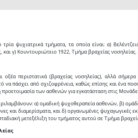
 τρία ψυχιατρικά τμήματα, τα οποία είναι: α) Βελέντζει
 και γ) Κουντουριώτειο 1922, Τμήμα βραχείας νοσηλείας.
 οξέα περιστατικά (βραχείας νοσηλείας), αλλά σήμερα
 να πάσχει από σχιζοφρένεια, καθώς επίσης και ένα πο
η προετοιμασία των ασθενών για εγκατάσταση στις Μονάδ
εριλαμβάνουν: α) ομαδική ψυχοθεραπεία ασθενών, β) ομάδε
νες και διαμερίσματα, και δ) οργανωμένες ψυχαγωγικές ε
σταδιακή μετεξέλιξη του τμήματος αυτού σε Τμήμα βραχεί
λείας