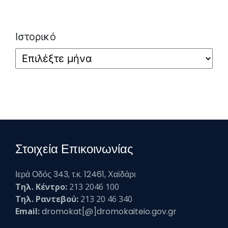
Ιστορικό
Στοιχεία Επικοινωνίας
Ιερά Οδός 343, τ.κ. 12461, Χαϊδάρι
Τηλ. Κέντρο:
213 2046 100
Τηλ. Ραντεβού:
213 20 46 340
Email:
dromokat[@]dromokaiteio.gov.gr