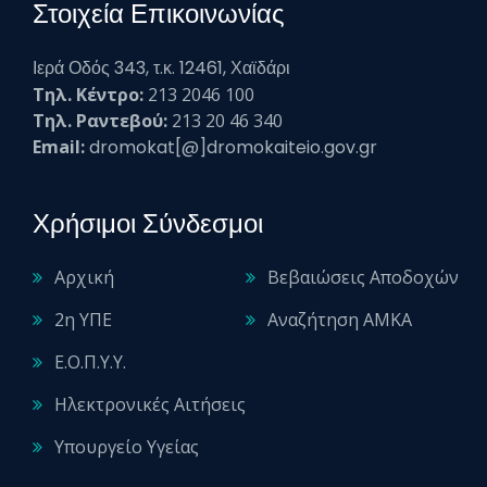
Στοιχεία Επικοινωνίας
Ιερά Οδός 343, τ.κ. 12461, Χαϊδάρι
Τηλ. Κέντρο:
213 2046 100
Τηλ. Ραντεβού:
213 20 46 340
Email:
dromokat[@]dromokaiteio.gov.gr
Χρήσιμοι Σύνδεσμοι
Αρχική
Βεβαιώσεις Αποδοχών
2η ΥΠΕ
Αναζήτηση ΑΜΚΑ
Ε.Ο.Π.Υ.Υ.
Ηλεκτρονικές Αιτήσεις
Υπουργείο Υγείας