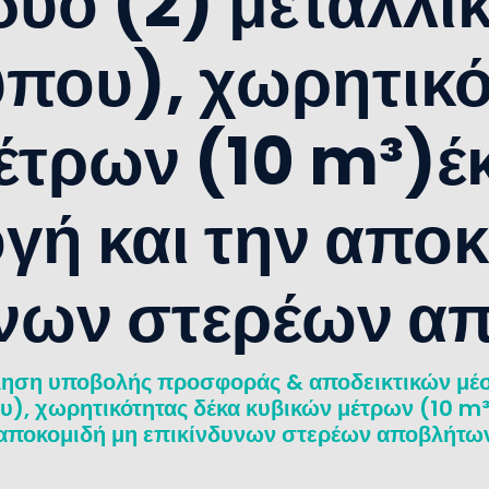
δυο (2) μεταλλι
ύπου), χωρητικό
έτρων (10 m³)έκ
γή και την απο
υνων στερέων α
ηση υποβολής προσφοράς & αποδεικτικών μέσω
), χωρητικότητας δέκα κυβικών μέτρων (10 m³)
αποκομιδή μη επικίνδυνων στερέων αποβλήτω