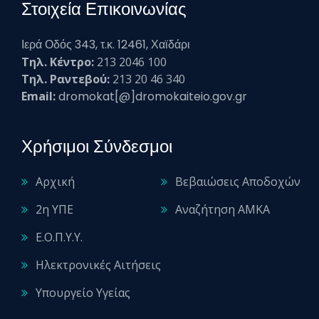
Στοιχεία Επικοινωνίας
Ιερά Οδός 343, τ.κ. 12461, Χαϊδάρι
Τηλ. Κέντρο:
213 2046 100
Τηλ. Ραντεβού:
213 20 46 340
Email:
dromokat[@]dromokaiteio.gov.gr
Χρήσιμοι Σύνδεσμοι
Αρχική
Βεβαιώσεις Αποδοχών
2η ΥΠΕ
Αναζήτηση ΑΜΚΑ
Ε.Ο.Π.Υ.Υ.
Ηλεκτρονικές Αιτήσεις
Υπουργείο Υγείας