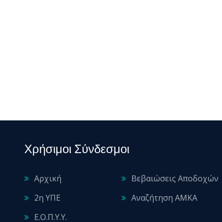
Χρήσιμοι Σύνδεσμοι
Αρχική
Βεβαιώσεις Αποδοχών
2η ΥΠΕ
Αναζήτηση ΑΜΚΑ
Ε.Ο.Π.Υ.Υ.