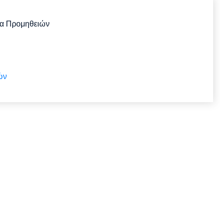
α Προμηθειών
ών