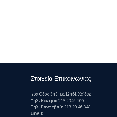
Στοιχεία Επικοινωνίας
Ιερά Οδός 343, τ.κ. 12461, Χαϊδάρι
Τηλ. Κέντρο:
213 2046 100
Τηλ. Ραντεβού:
213 20 46 340
Email: