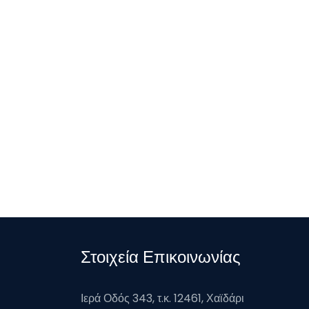
Στοιχεία Επικοινωνίας
Ιερά Οδός 343, τ.κ. 12461, Χαϊδάρι