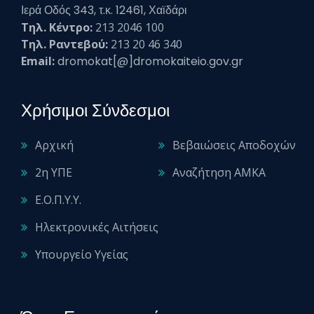
Ιερά Οδός 343, τ.κ. 12461, Χαϊδάρι
Τηλ. Κέντρο:
213 2046 100
Τηλ. Ραντεβού:
213 20 46 340
Email:
dromokat[@]dromokaiteio.gov.gr
Χρήσιμοι Σύνδεσμοι
Αρχική
Βεβαιώσεις Αποδοχών
2η ΥΠΕ
Αναζήτηση ΑΜΚΑ
Ε.Ο.Π.Υ.Υ.
Ηλεκτρονικές Αιτήσεις
Υπουργείο Υγείας