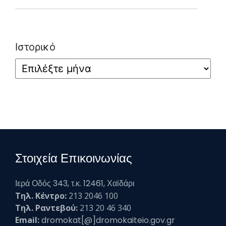
Ιστορικό
Στοιχεία Επικοινωνίας
Ιερά Οδός 343, τ.κ. 12461, Χαϊδάρι
Τηλ. Κέντρο:
213 2046 100
Τηλ. Ραντεβού:
213 20 46 340
Email:
dromokat[@]dromokaiteio.gov.gr