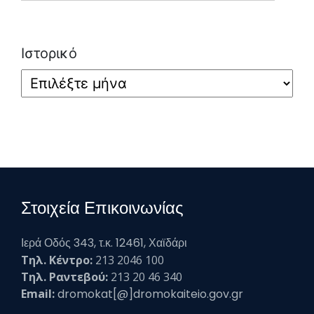
Ιστορικό
Στοιχεία Επικοινωνίας
Ιερά Οδός 343, τ.κ. 12461, Χαϊδάρι
Τηλ. Κέντρο:
213 2046 100
Τηλ. Ραντεβού:
213 20 46 340
Email:
dromokat[@]dromokaiteio.gov.gr