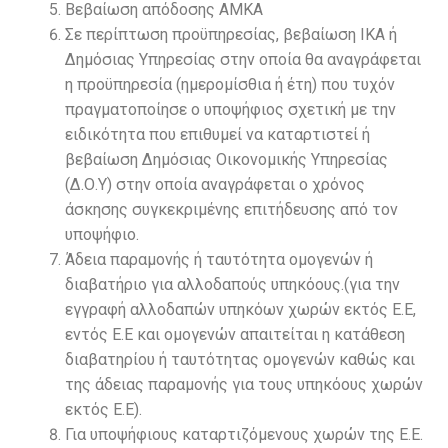
Βεβαίωση απόδοσης ΑΜΚΑ
Σε περίπτωση προϋπηρεσίας, βεβαίωση ΙΚΑ ή
Δημόσιας Υπηρεσίας στην οποία θα αναγράφεται
η προϋπηρεσία (ημερομίσθια ή έτη) που τυχόν
πραγματοποίησε ο υποψήφιος σχετική με την
ειδικότητα που επιθυμεί να καταρτιστεί ή
βεβαίωση Δημόσιας Οικονομικής Υπηρεσίας
(Δ.Ο.Υ) στην οποία αναγράφεται ο χρόνος
άσκησης συγκεκριμένης επιτήδευσης από τον
υποψήφιο.
Άδεια παραμονής ή ταυτότητα ομογενών ή
διαβατήριο για αλλοδαπούς υπηκόους.(για την
εγγραφή αλλοδαπών υπηκόων χωρών εκτός Ε.Ε,
εντός Ε.Ε και ομογενών απαιτείται η κατάθεση
διαβατηρίου ή ταυτότητας ομογενών καθώς και
της άδειας παραμονής για τους υπηκόους χωρών
εκτός Ε.Ε).
Για υποψήφιους καταρτιζόμενους χωρών της Ε.Ε.