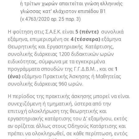
ή τρίτων χωρών απαιτείται γνώση ελληνικής
γλώσσας κατ’ ελάχιστον επιπέδου Β1
(ν.4763/2020 αρ. 25 παρ. 3)
Η φοίτηση στις Σ.Α.Ε.Κ. είναι
5 (πέντε)
συνολικά
εξάμηνα, επιμερισμένη σε
4 (τέσσερα)
εξάμηνα
Θεωρητικής και Εργαστηριακής Κατάρτισης,
συνολικής διάρκειας 1200 διδακτικών ωρών
ειδικότητας, σύμφωνα με τα εγκεκριμένα
προγράμματα σπουδών της Γ.Γ.Δ.Β.Μ. , και σε
1
(ένα)
εξάμηνο Πρακτικής Άσκησης ή Μαθητείας
συνολικής διάρκειας 960 ωρών.
Η περίοδος της πρακτικής άσκησης μπορεί να είναι
συνεχιζόμενη ή τμηματική, ύστερα από την
επιτυχή ολοκλήρωση της θεωρητικής και
εργαστηριακής κατάρτισης του Δ’ εξαμήνου, εκτός
αν ορίζεται άλλως στους Οδηγούς Κατάρτισης και
πρέπει να ολοκληρωθεί, σε κάθε περίπτωση, εντός