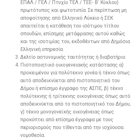
ΕΠΑΛ / ΓΕΛ / Πτυχίο ΤΕΛ / ΤΕΕ- Β΄ Κύκλου)
πρωτότυπος και φωτοτυπία. Σε περίπτωση μη
αποφοίτησης από Ελληνικό Λύκειο ή ΣΕΚ
απαιτείται η κατάθεση του ισότιμου τίτλου
σπουδών, επίσημης μετάφρασης αυτού καθώς
και της ισοτιμίας του, εκδοθέντων από Δημόσια
Ελληνική υπηρεσία.
Δελτίο αστυνομικής ταυτότητας ή διαβατήριο.
Πιστοποιητικό οικογενειακής κατάστασης α)
προκειμένου για πολύτεκνο γονέα ή τέκνο όπως
αυτό αποδεικνύεται από πιστοποιητικό του
Δήμου ή επίσημο έγγραφο της ΑΣΠΕ, β) τέκνο
πολύτεκνης ή τρίτεκνης οικογένειας όπως αυτό
αποδεικνύεται από το πιστοποιητικό του Δήμου,
γ) τέκνο μονογονεϊκής οικογένειας όπως
προκύπτει από επίσημα έγγραφα με τους
περιορισμούς που τίθενται από την ισχύουσα
νομοθεσία.