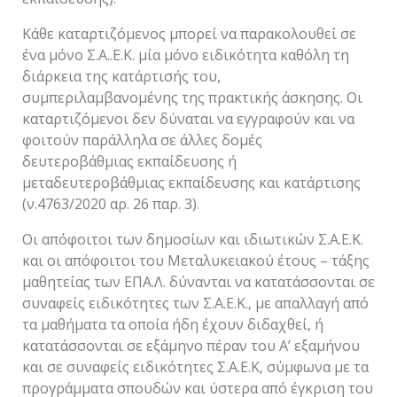
Κάθε καταρτιζόμενος μπορεί να παρακολουθεί σε
ένα μόνο Σ.Α..Ε.Κ. μία μόνο ειδικότητα καθόλη τη
διάρκεια της κατάρτισής του,
συμπεριλαμβανομένης της πρακτικής άσκησης. Οι
καταρτιζόμενοι δεν δύναται να εγγραφούν και να
φοιτούν παράλληλα σε άλλες δομές
δευτεροβάθμιας εκπαίδευσης ή
μεταδευτεροβάθμιας εκπαίδευσης και κατάρτισης
(ν.4763/2020 αρ. 26 παρ. 3).
Οι απόφοιτοι των δημοσίων και ιδιωτικών Σ.Α.Ε.Κ.
και οι απόφοιτοι του Μεταλυκειακού έτους – τάξης
μαθητείας των ΕΠΑ.Λ. δύνανται να κατατάσσονται σε
συναφείς ειδικότητες των Σ.Α.Ε.Κ., με απαλλαγή από
τα μαθήματα τα οποία ήδη έχουν διδαχθεί, ή
κατατάσσονται σε εξάμηνο πέραν του Α’ εξαμήνου
και σε συναφείς ειδικότητες Σ.Α.Ε.Κ, σύμφωνα με τα
προγράμματα σπουδών και ύστερα από έγκριση του