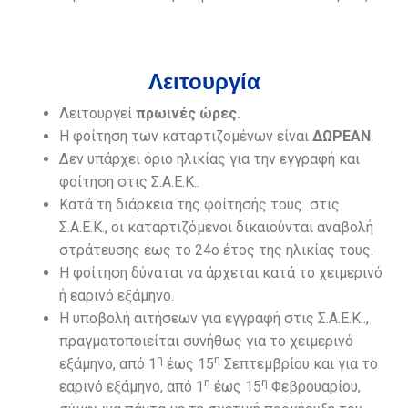
Λειτουργία
Λειτουργεί
πρωινές ώρες.
Η φοίτηση των καταρτιζομένων είναι
ΔΩΡΕΑΝ
.
Δεν υπάρχει όριο ηλικίας για την εγγραφή και
φοίτηση στις Σ.Α.Ε.Κ..
Κατά τη διάρκεια της φοίτησής τους στις
Σ.Α.Ε.Κ., οι καταρτιζόμενοι δικαιούνται αναβολή
στράτευσης έως το 24ο έτος της ηλικίας τους.
Η φοίτηση δύναται να άρχεται κατά το χειμερινό
ή εαρινό εξάμηνο.
Η υποβολή αιτήσεων για εγγραφή στις Σ.Α.Ε.Κ..,
πραγματοποιείται συνήθως για το χειμερινό
η
η
εξάμηνο, από 1
έως 15
Σεπτεμβρίου και για το
η
η
εαρινό εξάμηνο, από 1
έως 15
Φεβρουαρίου,