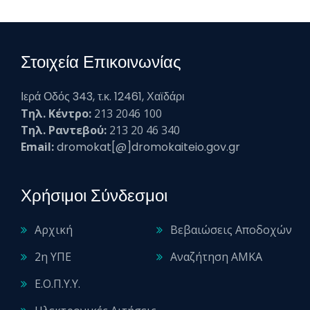
Στοιχεία Επικοινωνίας
Ιερά Οδός 343, τ.κ. 12461, Χαϊδάρι
Τηλ. Κέντρο:
213 2046 100
Τηλ. Ραντεβού:
213 20 46 340
Email:
dromokat[@]dromokaiteio.gov.gr
Χρήσιμοι Σύνδεσμοι
Αρχική
Βεβαιώσεις Αποδοχών
2η ΥΠΕ
Αναζήτηση ΑΜΚΑ
Ε.Ο.Π.Υ.Υ.