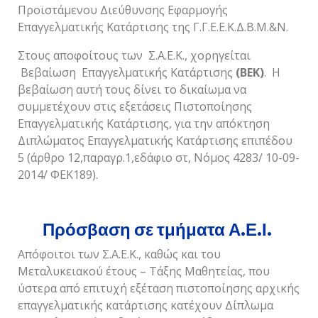
Προϊστάμενου Διεύθυνσης Εφαρμογής
Επαγγελματικής Κατάρτισης της Γ.Γ.Ε.Ε.Κ.Δ.Β.Μ.&Ν.
Στους αποφοίτους των Σ.Α.Ε.Κ., χορηγείται
Βεβαίωση Επαγγελματικής Κατάρτισης
(ΒΕΚ)
. Η
βεβαίωση αυτή τους δίνει το δικαίωμα να
συμμετέχουν στις εξετάσεις Πιστοποίησης
Επαγγελματικής Κατάρτισης, για την απόκτηση
Διπλώματος Επαγγελματικής Κατάρτισης επιπέδου
5 (άρθρο 12,παραγρ.1,εδάφιο στ, Νόμος 4283/ 10-09-
2014/ ΦΕΚ189).
Πρόσβαση σε τμήματα Α.Ε.Ι.
Απόφοιτοι των Σ.Α.Ε.Κ., καθώς και του
Μεταλυκειακού έτους – Τάξης Μαθητείας, που
ύστερα από επιτυχή εξέταση πιστοποίησης αρχικής
επαγγελματικής κατάρτισης κατέχουν Δίπλωμα