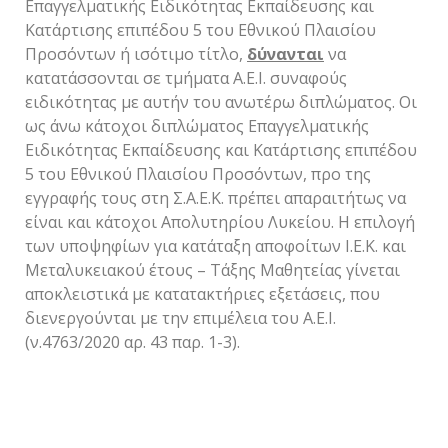
Επαγγελματικής Ειδικότητας Εκπαίδευσης και
Κατάρτισης επιπέδου 5 του Εθνικού Πλαισίου
Προσόντων ή ισότιμο τίτλο,
δύνανται
να
κατατάσσονται σε τμήματα Α.Ε.Ι. συναφούς
ειδικότητας με αυτήν του ανωτέρω διπλώματος. Οι
ως άνω κάτοχοι διπλώματος Επαγγελματικής
Ειδικότητας Εκπαίδευσης και Κατάρτισης επιπέδου
5 του Εθνικού Πλαισίου Προσόντων, προ της
εγγραφής τους στη Σ.Α.Ε.Κ. πρέπει απαραιτήτως να
είναι και κάτοχοι Απολυτηρίου Λυκείου. Η επιλογή
των υποψηφίων για κατάταξη αποφοίτων Ι.Ε.Κ. και
Μεταλυκειακού έτους – Τάξης Μαθητείας γίνεται
αποκλειστικά με κατατακτήριες εξετάσεις, που
διενεργούνται με την επιμέλεια του Α.Ε.Ι.
(ν.4763/2020 αρ. 43 παρ. 1-3).