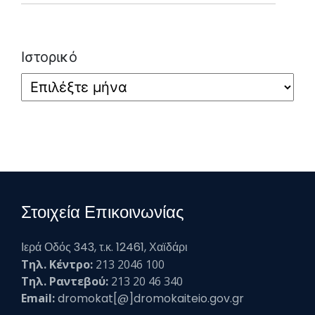
Ιστορικό
Στοιχεία Επικοινωνίας
Ιερά Οδός 343, τ.κ. 12461, Χαϊδάρι
Τηλ. Κέντρο:
213 2046 100
Τηλ. Ραντεβού:
213 20 46 340
Email:
dromokat[@]dromokaiteio.gov.gr