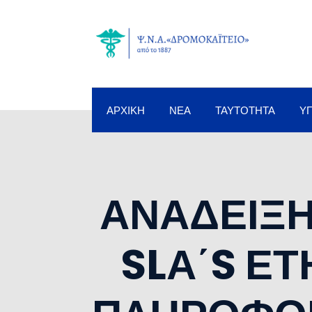
ΑΡΧΙΚΉ
ΝΈΑ
ΤΑΥΤΌΤΗΤΑ
Υ
ΑΝΑΔΕΙΞ
SLΑ΄S Ε