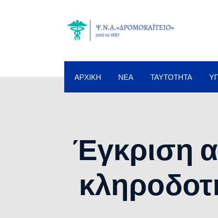
ΑΡΧΙΚΉ
ΝΈΑ
ΤΑΥΤΌΤΗΤΑ
Υ
Έγκριση 
κληροδοτ