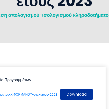
έτους 2023
ιση απολογισμού-ισολογισμού κληροδοτήματο
ίο Προγραμμάτων
Download
τήματος-Χ.ΦΟΡΜΑΝΟΥ-οικ.-έτους-2023